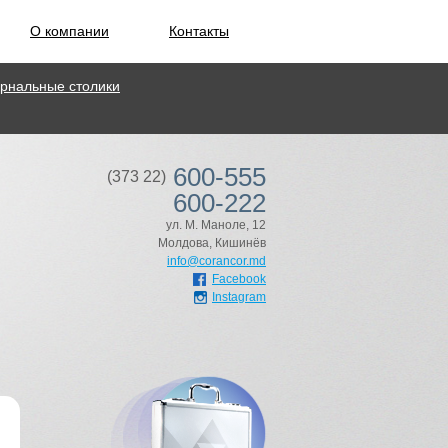
О компании
Контакты
рнальные столики
600-555
(373 22)
600-222
ул. М. Маноле, 12
Молдова, Кишинёв
info@corancor.md
Facebook
Instagram