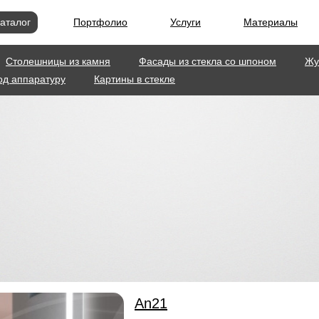
аталог
Портфолио
Услуги
Материалы
Столешницы из камня
Фасады из стекла со шпоном
Жу
од аппаратуру
Картины в стекле
An21